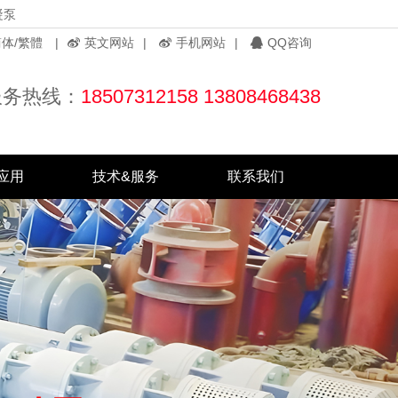
凝泵
体/繁體
|
英文网站
|
手机网站
|
QQ咨询
服务热线：
18507312158 13808468438
应用
技术&服务
联系我们