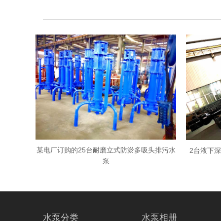
某电厂订购的25台耐磨立式防淤多吸头排污水
2台液下深
泵
水泵分类
水泵相册