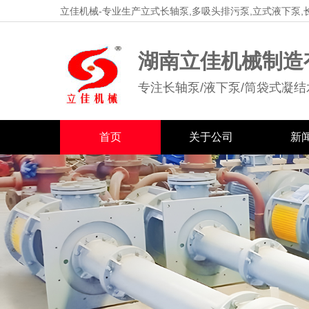
立佳机械-专业生产立式长轴泵,多吸头排污泵,立式液下泵,
湖南立佳机械制造
专注长轴泵/液下泵/筒袋式凝结
首页
关于公司
新