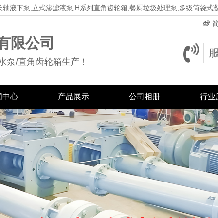
长轴液下泵,立式渗滤液泵,H系列直角齿轮箱,餐厨垃圾处理泵,多级筒袋式
简
有限公司
水泵/直角齿轮箱生产！
闻中心
产品展示
公司相册
行业