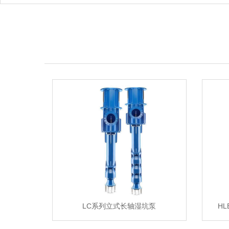
LC系列立式长轴湿坑泵
H