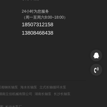
24小时为您服务
（周一至周六8:00~18:00）
18507312158
13808468438
双相钢长轴泵
海水长轴泵
立式长轴循环水泵
湖南立佳机械有限公司
湖南长轴泵
长沙长轴泵
地图
长沙水泵厂