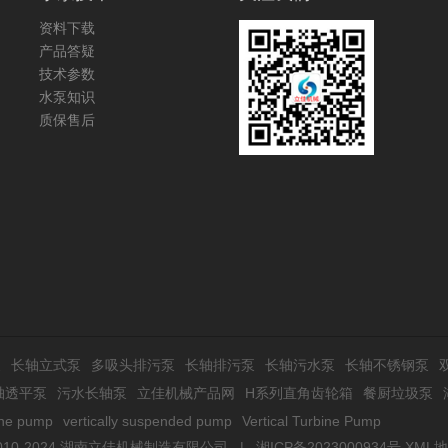
资料下载
产品答疑
技术参数
水泵知识
质保售后
泵
长轴立式泵
多吸头排污泵
长轴排污泵
长轴污水泵
长轴不锈钢泵
轴透平泵
污水长轴泵
立佳机械产品网
H系列直角齿轮箱
餐厨垃圾泵
ine pump
vertically suspended pump
Vertical Turbine Pump
 © 2010-2024 湖南立佳机械制造有限公司 |
湘ICP备2023000934号
XML