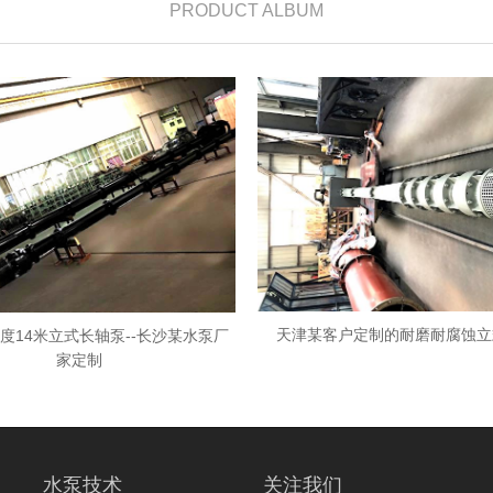
PRODUCT ALBUM
天津某客户定制的耐磨耐腐蚀立
度14米立式长轴泵--长沙某水泵厂
家定制
水泵技术
关注我们