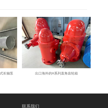
式长轴泵
出口海外的H系列直角齿轮箱
某电厂
联系我们