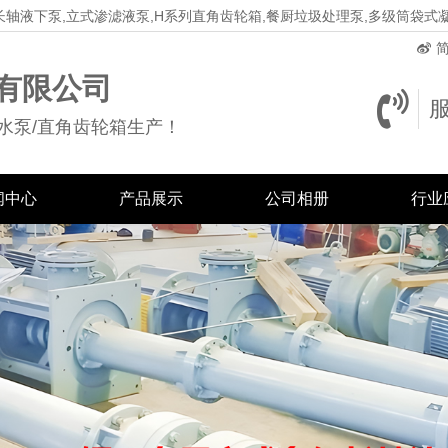
长轴液下泵,立式渗滤液泵,H系列直角齿轮箱,餐厨垃圾处理泵,多级筒袋式
简
有限公司
水泵/直角齿轮箱生产！
闻中心
产品展示
公司相册
行业