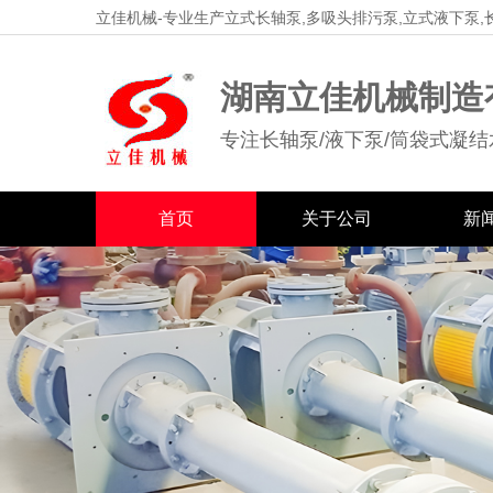
立佳机械-专业生产立式长轴泵,多吸头排污泵,立式液下泵,
湖南立佳机械制造
专注长轴泵/液下泵/筒袋式凝结
首页
关于公司
新