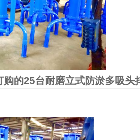
订购的25台耐磨立式防淤多吸头