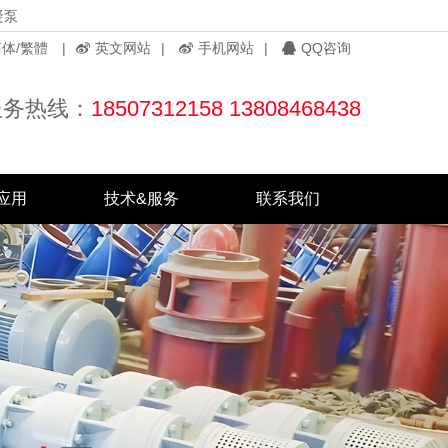
凝泵
体/繁體
|
英文网站
|
手机网站
|
QQ咨询
服务热线：
18507312158 13808468438
应用
技术&服务
联系我们