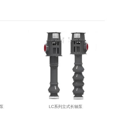
流泵
LC系列立式长轴泵