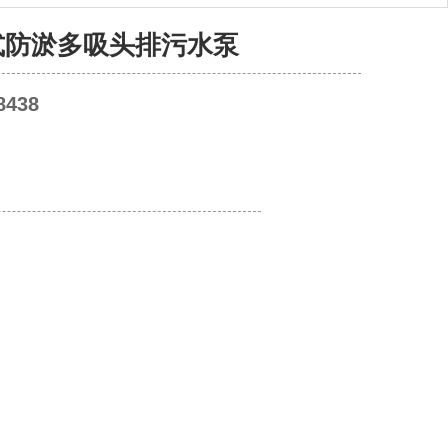
式防淤多吸头排污水泵
8438