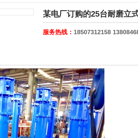
某电厂订购的25台耐磨立
服务热线：
18507312158 1380846