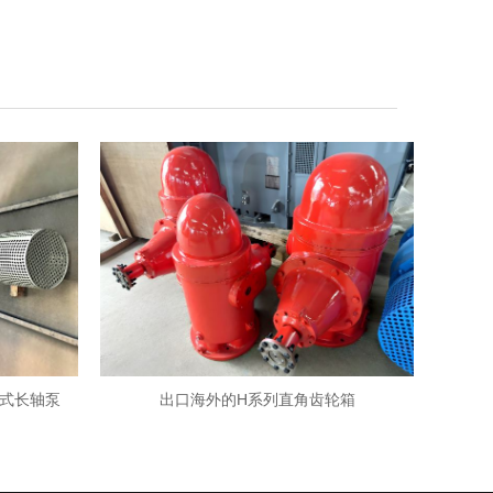
式长轴泵
出口海外的H系列直角齿轮箱
某电厂