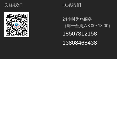
关注我们
联系我们
24小时为您服务
（周一至周六8:00~18:00）
18507312158
13808468438
长轴泵
长轴海水泵
立式长轴泵
液下长轴泵
长轴液下泵
长轴立式泵
多吸头排污泵
长轴排污泵
长轴污水泵
长轴不锈钢泵
双相钢长轴泵
海水长轴泵
立式长轴循环水泵
长轴筒袋式凝结水泵
不锈钢长轴泵
长沙液下泵
立式长轴透平泵
污水长轴泵
立佳机械产品网
H系列直角齿轮箱
餐厨垃圾泵
湖南立佳机械有限公司
湖南长轴泵
长沙长轴泵
Vertical Process Pump
VTP PUMP
Vertical Pump
turbine pump
vertically suspended pump