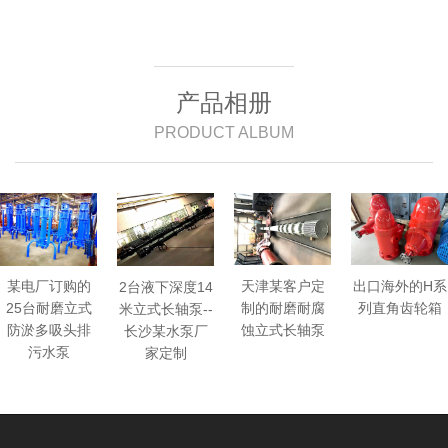
产品相册
PRODUCT ALBUM
某电厂订购的
天津某客户定
出口海外的H系
2台液下深度14
25台耐磨立式
制的耐磨耐腐
列直角齿轮箱
米立式长轴泵--
防淤多吸头排
蚀立式长轴泵
长沙某水泵厂
污水泵
家定制