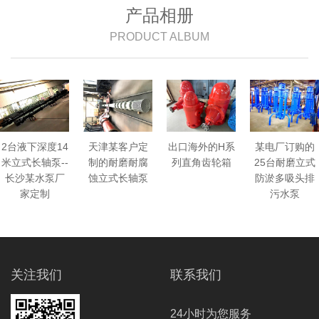
产品相册
PRODUCT ALBUM
天津某客户定
出口海外的H系
某电厂订购的
2台液下深度14
制的耐磨耐腐
列直角齿轮箱
25台耐磨立式
米立式长轴泵--
蚀立式长轴泵
防淤多吸头排
长沙某水泵厂
污水泵
家定制
关注我们
联系我们
24小时为您服务