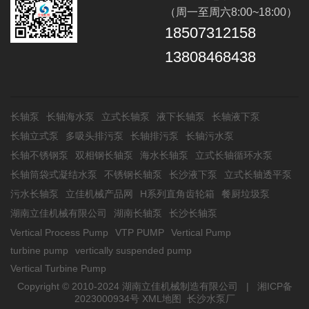
（周一至周六8:00~18:00）
18507312158
13808468438
长轴泵
长轴海水泵
立式长轴泵
液下长轴泵
长轴液下泵
长轴立式泵
多吸头排污泵
长轴排污泵
长轴污水泵
长轴不锈钢泵
双相钢长轴泵
海水长轴泵
立式长轴循环水泵
长轴筒袋式凝结水泵
不锈钢长轴泵
长沙液下泵
立式长轴透平泵
污水长轴泵
立佳机械产品网
H系列直角齿轮箱
餐厨垃圾泵
湖南立佳机械有限公司
湖南长轴泵
长沙长轴泵
Vertical Process Pump
VTP PUMP
Vertical Pump
turbine pump
vertically suspended pump
Vertical Turbine Pump
Copyright © 2010-2024 湖南立佳机械制造有限公司 |
湘ICP备
2023000934号
XML地图
长沙水泵厂