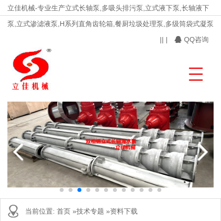
立佳机械-专业生产立式长轴泵,多吸头排污泵,立式液下泵,长轴液下
泵,立式渗滤液泵,H系列直角齿轮箱,餐厨垃圾处理泵,多级筒袋式凝泵
|
|
|
QQ咨询
当前位置:
首页
»
技术专题
»
资料下载